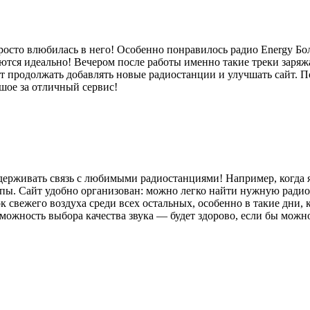
 и просто влюбилась в него! Особенно понравилось радио Energy 
ются идеально! Вечером после работы именно такие треки заряж
ут продолжать добавлять новые радиостанции и улучшать сайт. 
шое за отличный сервис!
держивать связь с любимыми радиостанциями! Например, когда я
опы. Сайт удобно организован: можно легко найти нужную ради
 свежего воздуха среди всех остальных, особенно в такие дни, к
ожность выбора качества звука — будет здорово, если бы можно