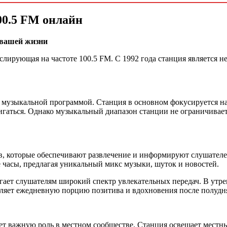
00.5 FM онлайн
 вашей жизни
анслирующая на частоте 100.5 FM. С 1992 года станция является
й музыкальной программой. Станция в основном фокусируется н
вигаться. Однако музыкальный диапазон станции не ограничивает
, которые обеспечивают развлечение и информируют слушателей
 часы, предлагая уникальный микс музыки, шуток и новостей.
ает слушателям широкий спектр увлекательных передач. В утре
вляет ежедневную порцию позитива и вдохновения после полудн
рает важную роль в местном сообществе. Станция освещает местн