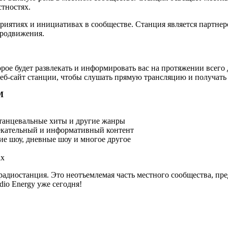
стностях.
оприятиях и инициативах в сообществе. Станция является партн
продвижения.
ое будет развлекать и информировать вас на протяжении всего д
 веб-сайт станции, чтобы слушать прямую трансляцию и получать
M
 танцевальные хиты и другие жанры
екательный и информативный контент
ие шоу, дневные шоу и многое другое
ах
о радиостанция. Это неотъемлемая часть местного сообщества, 
io Energy уже сегодня!