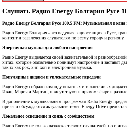
Слушать Радио Energy Болгария Русе 1
Радио Energy Болгария Русе 100.5 FM: Музыкальная волна
Радио Energy Болгария - это ведущая радиостанция в Русе, тр
контент и развлечения слушателям по всему городу и региону.
Энергичная музыка для любого настроения
Радио Energy выделяется своей зажигательной и разнообразно
хитах, которые обязательно поднимут настроение и заставят д
таких как рок, хип-хоп и электронная музыка.
Популярные диджеи и увлекательные передачи
Радио Energy собрало команду опытных и талантливых диджеев
Иван, Мария и Мартин, присутствуют в прямом эфире в разные
В дополнение к музыкальным программам Radio Energy предлаг
призы и обсуждаются актуальные темы. Energy Drive предоста
Локальное освещение и связь с сообществом
Радио Energy не только развлекает своих слушателей, но и иг