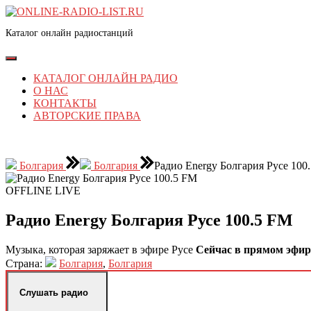
Перейти
к
Каталог онлайн радиостанций
содержимому
Перейти
к
Кнопка
содержимому
Открыть
КАТАЛОГ ОНЛАЙН РАДИО
О НАС
КОНТАКТЫ
АВТОРСКИЕ ПРАВА
КНОПКА
ЗАКРЫТЬ
Болгария
Болгария
Радио Energy Болгария Русе 100
OFFLINE
LIVE
Радио Energy Болгария Русе 100.5 FM
Музыка, которая заряжает в эфире Русе
Сейчас в прямом эфир
Страна:
Болгария
,
Болгария
Слушать радио