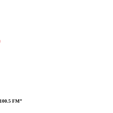
а
 100.5 FM”