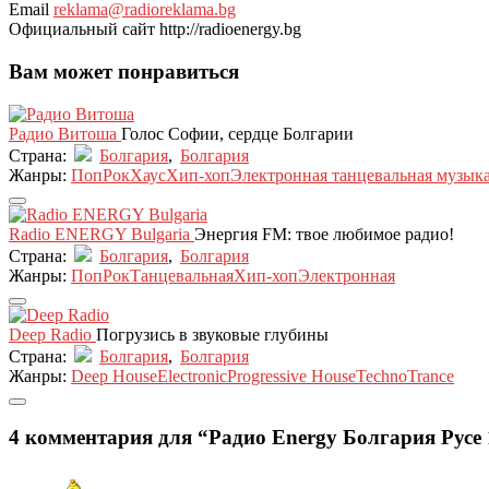
Email
reklama@radioreklama.bg
Официальный сайт
http://radioenergy.bg
Вам может понравиться
Радио Витоша
Голос Софии, сердце Болгарии
Страна:
Болгария
,
Болгария
Жанры:
Поп
Рок
Хаус
Хип-хоп
Электронная танцевальная музык
Radio ENERGY Bulgaria
Энергия FM: твое любимое радио!
Страна:
Болгария
,
Болгария
Жанры:
Поп
Рок
Танцевальная
Хип-хоп
Электронная
Deep Radio
Погрузись в звуковые глубины
Страна:
Болгария
,
Болгария
Жанры:
Deep House
Electronic
Progressive House
Techno
Trance
4 комментария для “Радио Energy Болгария Русе