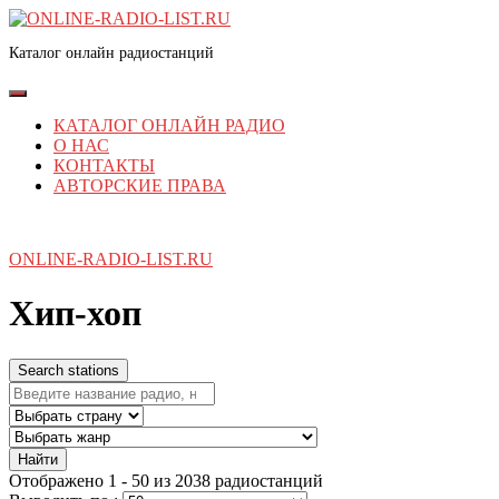
Перейти
к
Каталог онлайн радиостанций
содержимому
Перейти
к
Кнопка
содержимому
Открыть
КАТАЛОГ ОНЛАЙН РАДИО
О НАС
КОНТАКТЫ
АВТОРСКИЕ ПРАВА
КНОПКА
ЗАКРЫТЬ
ONLINE-RADIO-LIST.RU
Хип-хоп
Search stations
Найти
Отображено 1 - 50 из 2038 радиостанций