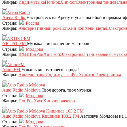
Жанры:
Инди-музыка
Поп
Рок
Хип-хоп
Электронная танцевальн
Arena Radio
Настройтесь на Арену и услышьте бой в прямом эф
Страна:
Россия
Жанры:
Альтернативный рок
Поп
Хип-хоп
Хэви-метал
Электрон
ARTIST FM
Музыка в исполнении мастеров
Страна:
Молдова
Жанры:
R&B
Поп
Рок
Хип-хоп
Электронная танцевальная музык
Atom FM
Услышь волну твоего города!
Жанры:
Альтернатива
Инди-музыка
Рок
Хип-хоп
Электроника
Auto Radio Moldova
Твоя дорога, твоя музыка
Страна:
Молдова
Жанры:
Поп
Рок
Хаус
Хип-хоп
электро
Auto Radio Moldova Кишинев 103.2 FM
Автозвук Молдовы на 1
Страна:
Молдова
Жанры:
Поп
Рок
Хип-хоп
электро