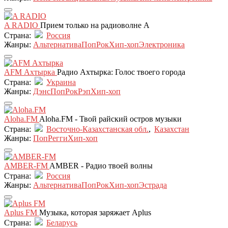
A RADIO
Прием только на радиоволне A
Страна:
Россия
Жанры:
Альтернатива
Поп
Рок
Хип-хоп
Электроника
AFM Ахтырка
Радио Ахтырка: Голос твоего города
Страна:
Украина
Жанры:
Дэнс
Поп
Рок
Рэп
Хип-хоп
Aloha.FM
Aloha.FM - Твой райский остров музыки
Страна:
Восточно-Казахстанская обл.
,
Казахстан
Жанры:
Поп
Регги
Хип-хоп
AMBER-FM
AMBER - Радио твоей волны
Страна:
Россия
Жанры:
Альтернатива
Поп
Рок
Хип-хоп
Эстрада
Aplus FM
Музыка, которая заряжает Aplus
Страна:
Беларусь