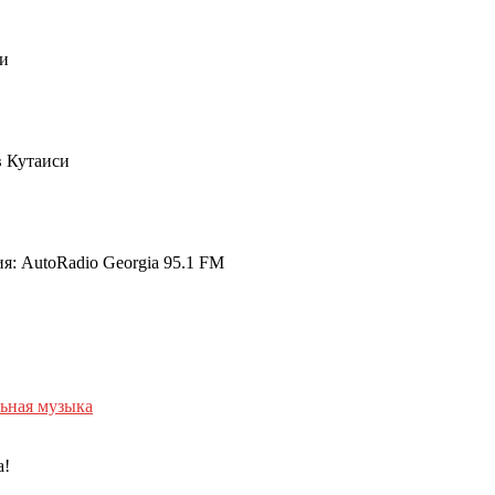
и
в Кутаиси
я: AutoRadio Georgia 95.1 FM
ьная музыка
а!