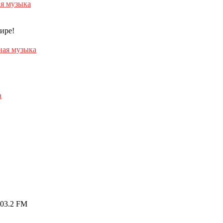
ая музыка
ире!
ная музыка
а
03.2 FM