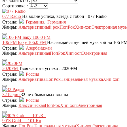
Выводить по :
Сортировка :
077 Radio
На волне успеха, всегда с тобой - 077 Radio
Страна:
Германия
,
Германия
Жанры:
Альтернативный рок
Поп
Рок
Хип-хоп
Электронная муз
106 FM Баку 106.0 FM
Наслаждайся лучшей музыкой на 106 F
Страна:
Азербайджан
Жанры:
Альтернативная
Поп
Рок
Хип-хоп
Электронная
2020FM
Твоя частота успеха - 2020FM
Страна:
Россия
Жанры:
Альтернатива
Поп
Рок
Танцевальная музыка
Хип-хоп
32 Радио
32 незабываемых волны
Страна:
Россия
Жанры:
Классическая
Поп
Рок
Хип-хоп
Электронная
90’S Gold — 101.Ru
Жанры:
Поп
Рок
Танцевальная музыка
Хип-хоп
Электроника