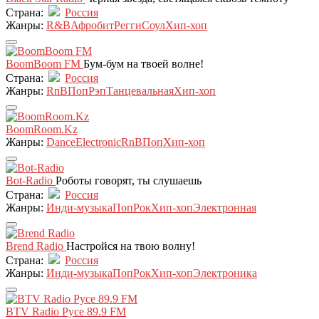
Страна:
Россия
Жанры:
R&B
Афробит
Регги
Соул
Хип-хоп
BoomBoom FM
Бум-бум на твоей волне!
Страна:
Россия
Жанры:
RnB
Поп
Рэп
Танцевальная
Хип-хоп
BoomRoom.Kz
Жанры:
Dance
Electronic
RnB
Поп
Хип-хоп
Bot-Radio
Роботы говорят, ты слушаешь
Страна:
Россия
Жанры:
Инди-музыка
Поп
Рок
Хип-хоп
Электронная
Brend Radio
Настройся на твою волну!
Страна:
Россия
Жанры:
Инди-музыка
Поп
Рок
Хип-хоп
Электроника
BTV Radio Русе 89.9 FM