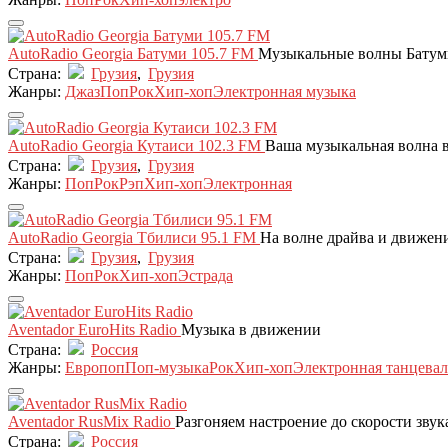
AutoRadio Georgia Батуми 105.7 FM
Музыкальные волны Батум
Страна:
Грузия
,
Грузия
Жанры:
Джаз
Поп
Рок
Хип-хоп
Электронная музыка
AutoRadio Georgia Кутаиси 102.3 FM
Ваша музыкальная волна 
Страна:
Грузия
,
Грузия
Жанры:
Поп
Рок
Рэп
Хип-хоп
Электронная
AutoRadio Georgia Тбилиси 95.1 FM
На волне драйва и движени
Страна:
Грузия
,
Грузия
Жанры:
Поп
Рок
Хип-хоп
Эстрада
Aventador EuroHits Radio
Музыка в движении
Страна:
Россия
Жанры:
Европоп
Поп-музыка
Рок
Хип-хоп
Электронная танцевал
Aventador RusMix Radio
Разгоняем настроение до скорости звук
Страна:
Россия