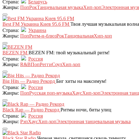
Страна:
Беларусь
Жанры:
Поп
Рок
Танцевальная музыка
Хип-хоп
Электронная муз
Best FM Украина Киев 95.6 FM
Твоя лучшая музыкальная волна
Страна:
Украина
Жанры:
Поп
Ритм-н-блюз
Рок
Танцевальная
Хип-хоп
BEZEN FM
BEZEN FM: твой музыкальный ритм!
Страна:
Россия
Жанры:
R&B
Поп
Регги
Соул
Хип-хоп
Big Hits — Радио Рекорд
Биг хиты на максимум!
Страна:
Россия
Жанры:
Поп
Русская поп-музыка
Хаус
Хип-хоп
Электронная танц
Black Rap — Радио Рекорд
Ритмы ночи, биты улиц
Страна:
Россия
Жанры:
Рэп
Хаус
Хип-хоп
Электронная танцевальная музыка
Black Star Radio
Черная звезда, светящаяся сквозь темноту