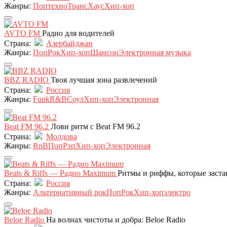
Жанры:
Поп
техно
Транс
Хаус
Хип-хоп
AVTO FM
Радио для водителей
Страна:
Азербайджан
Жанры:
Поп
Рок
Хип-хоп
Шансон
Электронная музыка
BBZ RADIO
Твоя лучшая зона развлечений
Страна:
Россия
Жанры:
Funk
R&B
Соул
Хип-хоп
Электронная
Beat FM 96.2
Лови ритм с Beat FM 96.2
Страна:
Молдова
Жанры:
RnB
Поп
Рэп
Хип-хоп
Электронная
Beats & Riffs — Радио Maximum
Ритмы и риффы, которые застав
Страна:
Россия
Жанры:
Альтернативный рок
Поп
Рок
Хип-хоп
электро
Beloe Radio
На волнах чистоты и добра: Beloe Radio