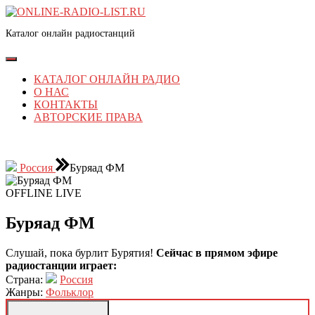
Перейти
к
Каталог онлайн радиостанций
содержимому
Перейти
к
Кнопка
содержимому
Открыть
КАТАЛОГ ОНЛАЙН РАДИО
О НАС
КОНТАКТЫ
АВТОРСКИЕ ПРАВА
КНОПКА
ЗАКРЫТЬ
Россия
Буряад ФМ
OFFLINE
LIVE
Буряад ФМ
Слушай, пока бурлит Бурятия!
Сейчас в прямом эфире
радиостанции играет:
Страна:
Россия
Жанры:
Фольклор