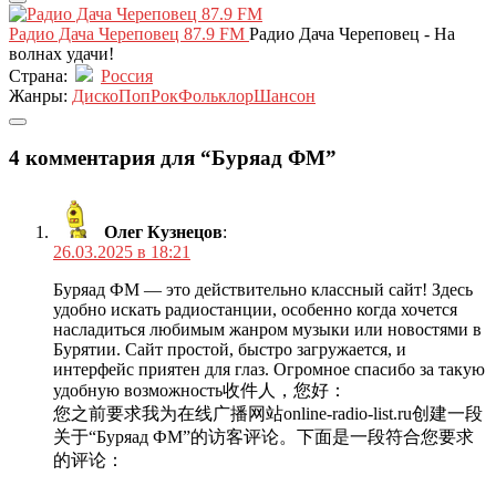
Радио Дача Череповец 87.9 FM
Радио Дача Череповец - На
волнах удачи!
Страна:
Россия
Жанры:
Диско
Поп
Рок
Фольклор
Шансон
4 комментария для “Буряад ФМ”
Олег Кузнецов
:
26.03.2025 в 18:21
Буряад ФМ — это действительно классный сайт! Здесь
удобно искать радиостанции, особенно когда хочется
насладиться любимым жанром музыки или новостями в
Бурятии. Сайт простой, быстро загружается, и
интерфейс приятен для глаз. Огромное спасибо за такую
удобную возможность收件人，您好：
您之前要求我为在线广播网站online-radio-list.ru创建一段
关于“Буряад ФМ”的访客评论。下面是一段符合您要求
的评论：