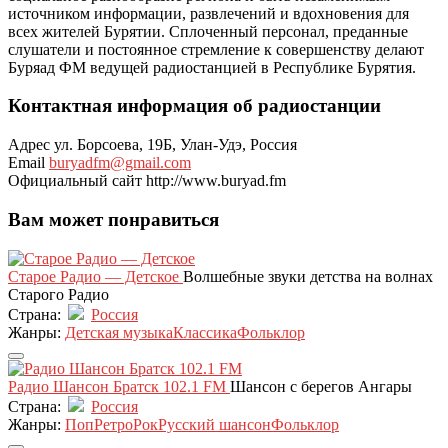
источником информации, развлечений и вдохновения для
всех жителей Бурятии. Сплоченный персонал, преданные
слушатели и постоянное стремление к совершенству делают
Буряад ФМ ведущей радиостанцией в Республике Бурятия.
Контактная информация об радиостанции
Адрес
ул. Борсоева, 19Б, Улан-Удэ, Россия
Email
buryadfm@gmail.com
Официальный сайт
http://www.buryad.fm
Вам может понравиться
Старое Радио — Детское
Волшебные звуки детства на волнах
Старого Радио
Страна:
Россия
Жанры:
Детская музыка
Классика
Фольклор
Радио Шансон Братск 102.1 FM
Шансон с берегов Ангары
Страна:
Россия
Жанры:
Поп
Ретро
Рок
Русский шансон
Фольклор