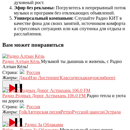
духовный рост.
Эфир без рекламы:
Погрузитесь в непрерывный поток
музыки и программ без отвлекающих объявлений.
Универсальный компаньон:
Слушайте Радио КИТ в
качестве фона для своих занятий, источником комфорта
в стрессовых ситуациях или как спутника для отдыха и
расслабления.
Вам может понравиться
Радио Алтын Кёль
Музыкой ты дышишь и живешь, с Радио
Алтын Кёль!
Страна:
Россия
Жанры:
Джаз
Изи Листенинг
Классическая
лаунж
эмбиент
Радио Родных Дорог Астрахань 106.0 FM
Радио тепла и уюта
на дорогах
Страна:
Россия
Жанры:
Folk
Авторская песня
Ретро
Русский шансон
Эстрада
Relax — Радио За Облаками
Музыкальный оазис покоя