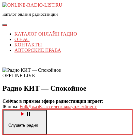
Перейти
к
Каталог онлайн радиостанций
содержимому
Перейти
к
Кнопка
содержимому
Открыть
КАТАЛОГ ОНЛАЙН РАДИО
О НАС
КОНТАКТЫ
АВТОРСКИЕ ПРАВА
КНОПКА
ЗАКРЫТЬ
OFFLINE
LIVE
Радио КИТ — Спокойное
Сейчас в прямом эфире радиостанции играет:
Жанры:
Folk
Джаз
Классическая
лаунж
эмбиент
Слушать радио