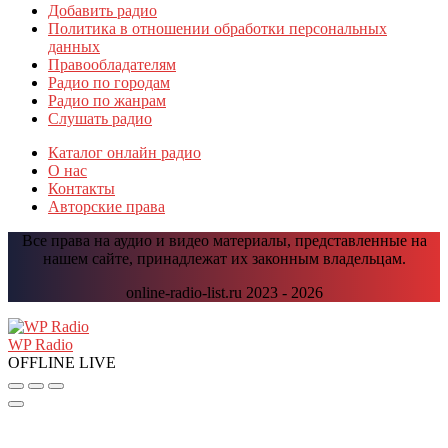
Добавить радио
Политика в отношении обработки персональных
данных
Правообладателям
Радио по городам
Радио по жанрам
Слушать радио
Каталог онлайн радио
О нас
Контакты
Авторские права
Все права на аудио и видео материалы, представленные на
нашем сайте, принадлежат их законным владельцам.
online-radio-list.ru 2023 - 2026
Прокрутить
вверх
WP Radio
OFFLINE
LIVE