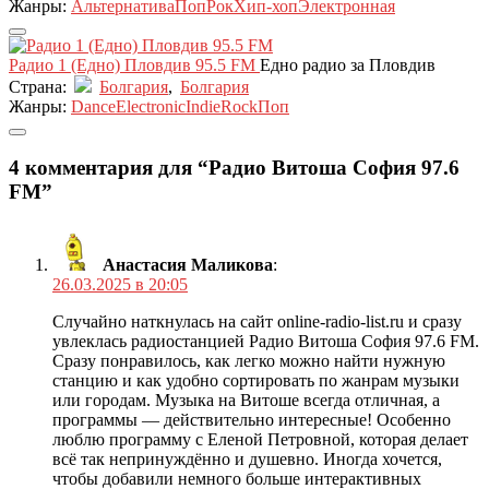
Жанры:
Альтернатива
Поп
Рок
Хип-хоп
Электронная
Радио 1 (Едно) Пловдив 95.5 FM
Едно радио за Пловдив
Страна:
Болгария
,
Болгария
Жанры:
Dance
Electronic
Indie
Rock
Поп
4 комментария для “Радио Витоша София 97.6
FM”
Анастасия Маликова
:
26.03.2025 в 20:05
Случайно наткнулась на сайт online-radio-list.ru и сразу
увлеклась радиостанцией Радио Витоша София 97.6 FM.
Сразу понравилось, как легко можно найти нужную
станцию и как удобно сортировать по жанрам музыки
или городам. Музыка на Витоше всегда отличная, а
программы — действительно интересные! Особенно
люблю программу с Еленой Петровной, которая делает
всё так непринуждённо и душевно. Иногда хочется,
чтобы добавили немного больше интерактивных