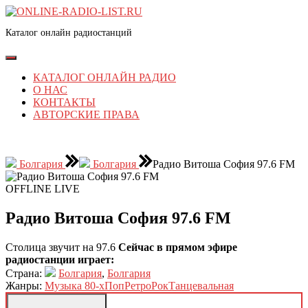
Перейти
к
Каталог онлайн радиостанций
содержимому
Перейти
к
Кнопка
содержимому
Открыть
КАТАЛОГ ОНЛАЙН РАДИО
О НАС
КОНТАКТЫ
АВТОРСКИЕ ПРАВА
КНОПКА
ЗАКРЫТЬ
Болгария
Болгария
Радио Витоша София 97.6 FM
OFFLINE
LIVE
Радио Витоша София 97.6 FM
Столица звучит на 97.6
Сейчас в прямом эфире
радиостанции играет:
Страна:
Болгария
,
Болгария
Жанры:
Музыка 80-х
Поп
Ретро
Рок
Танцевальная