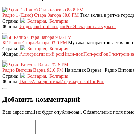
Радио 1 (Едно) Стара-Загора 88.8 FM
Твоя волна в ритме город
Страна:
Болгария
,
Болгария
Жанры:
Инди-рок
Поп
Поп-рок
Рок
Электронная музыка
БГ Радио Стара-Загора 93.6 FM
Музыка, которая трогает ваши 
Страна:
Болгария
,
Болгария
Жанры:
Альтернативный рок
Инди-поп
Поп-рок
Рок
Электроник
Радио Витоша Варна 92.6 FM
На волнах Варны - Радио Витош
Страна:
Болгария
,
Болгария
Жанры:
Dance
Альтернатива
Инди-музыка
Поп
Рок
Добавить комментарий
Ваш адрес email не будет опубликован.
Обязательные поля пом