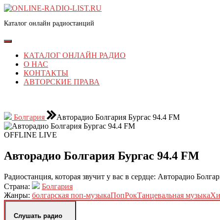
Перейти
к
Каталог онлайн радиостанций
содержимому
Перейти
к
Кнопка
содержимому
Открыть
КАТАЛОГ ОНЛАЙН РАДИО
О НАС
КОНТАКТЫ
АВТОРСКИЕ ПРАВА
КНОПКА
ЗАКРЫТЬ
Болгария
Авторадио Болгария Бургас 94.4 FM
OFFLINE
LIVE
Авторадио Болгария Бургас 94.4 FM
Радиостанция, которая звучит у вас в сердце: Авторадио Болга
Страна:
Болгария
Жанры:
болгарская поп-музыка
Поп
Рок
Танцевальная музыка
Хи
Слушать радио