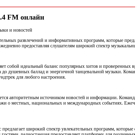
4.4 FM онлайн
зыки и новостей
ательных развлечений и информативных программ, которые предл
ежедневно предоставляя слушателям широкий спектр музыкальны
яет собой идеальный баланс популярных хитов и проверенных 
ла до душевных баллад и энергичной танцевальной музыки. Кома
ундтрек для любого настроения.
тся авторитетным источником новостей и информации. Команда 
тажи о местных, национальных и международных событиях. Еже
 предлагает широкий спектр увлекательных программ, которые о
гостями, радиостанция предоставляет платформу для различных