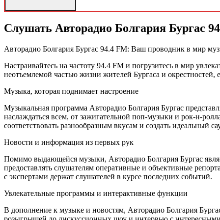
Слушать Авторадио Болгария Бургас 9
Авторадио Болгария Бургас 94.4 FM: Ваш проводник в мир му
Настраивайтесь на частоту 94.4 FM и погрузитесь в мир увлек
неотъемлемой частью жизни жителей Бургаса и окрестностей, 
Музыка, которая поднимает настроение
Музыкальная программа Авторадио Болгария Бургас представл
наслаждаться всем, от зажигательной поп-музыки и рок-н-рол
соответствовать разнообразным вкусам и создать идеальный са
Новости и информация из первых рук
Помимо выдающейся музыки, Авторадио Болгария Бургас являе
предоставлять слушателям оперативные и объективные репор
с экспертами держат слушателей в курсе последних событий.
Увлекательные программы и интерактивные функции
В дополнение к музыке и новостям, Авторадио Болгария Бургас
розыгрышей до дискуссионных шоу и интервью с интересными 