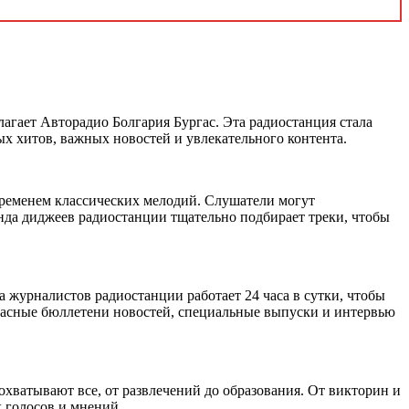
агает Авторадио Болгария Бургас. Эта радиостанция стала
х хитов, важных новостей и увлекательного контента.
временем классических мелодий. Слушатели могут
нда диджеев радиостанции тщательно подбирает треки, чтобы
журналистов радиостанции работает 24 часа в сутки, чтобы
часные бюллетени новостей, специальные выпуски и интервью
хватывают все, от развлечений до образования. От викторин и
 голосов и мнений.