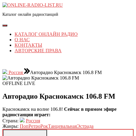
Перейти
к
Каталог онлайн радиостанций
содержимому
Перейти
к
Кнопка
содержимому
Открыть
КАТАЛОГ ОНЛАЙН РАДИО
О НАС
КОНТАКТЫ
АВТОРСКИЕ ПРАВА
КНОПКА
ЗАКРЫТЬ
Россия
Авторадио Краснокамск 106.8 FM
OFFLINE
LIVE
Авторадио Краснокамск 106.8 FM
Краснокамск на волне 106.8!
Сейчас в прямом эфире
радиостанции играет:
Страна:
Россия
Жанры:
Поп
Ретро
Рок
Танцевальная
Эстрада