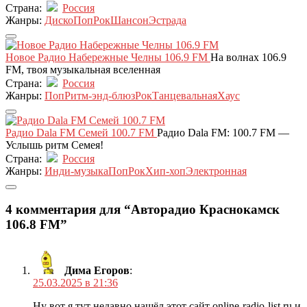
Страна:
Россия
Жанры:
Диско
Поп
Рок
Шансон
Эстрада
Новое Радио Набережные Челны 106.9 FM
На волнах 106.9
FM, твоя музыкальная вселенная
Страна:
Россия
Жанры:
Поп
Ритм-энд-блюз
Рок
Танцевальная
Хаус
Радио Dala FM Семей 100.7 FM
Радио Dala FM: 100.7 FM —
Услышь ритм Семея!
Страна:
Россия
Жанры:
Инди-музыка
Поп
Рок
Хип-хоп
Электронная
4 комментария для “Авторадио Краснокамск
106.8 FM”
Дима Егоров
:
25.03.2025 в 21:36
Ну вот я тут недавно нашёл этот сайт online-radio-list.ru и