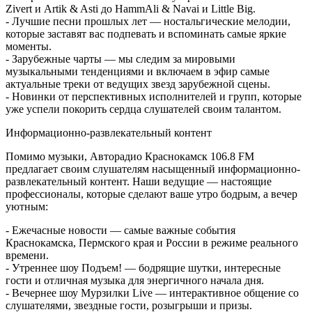
Zivert и Artik & Asti до HammAli & Navai и Little Big.
- Лучшие песни прошлых лет — ностальгические мелодии,
которые заставят вас подпевать и вспоминать самые яркие
моменты.
- Зарубежные чарты — мы следим за мировыми
музыкальными тенденциями и включаем в эфир самые
актуальные треки от ведущих звезд зарубежной сцены.
- Новинки от перспективных исполнителей и групп, которые
уже успели покорить сердца слушателей своим талантом.
Информационно-развлекательный контент
Помимо музыки, Авторадио Краснокамск 106.8 FM
предлагает своим слушателям насыщенный информационно-
развлекательный контент. Наши ведущие — настоящие
профессионалы, которые сделают ваше утро бодрым, а вечер
уютным:
- Ежечасные новости — самые важные события
Краснокамска, Пермского края и России в режиме реального
времени.
- Утреннее шоу Подъем! — бодрящие шутки, интересные
гости и отличная музыка для энергичного начала дня.
- Вечернее шоу Мурзилки Live — интерактивное общение со
слушателями, звездные гости, розыгрыши и призы.