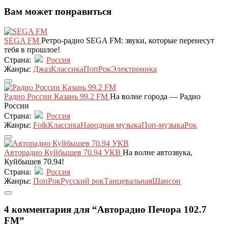
Вам может понравиться
SEGA FM
Ретро-радио SEGA FM: звуки, которые перенесут
тебя в прошлое!
Страна:
Россия
Жанры:
Джаз
Классика
Поп
Рок
Электроника
Радио России Казань 99.2 FM
На волне города — Радио
России
Страна:
Россия
Жанры:
Folk
Классика
Народная музыка
Поп-музыка
Рок
Авторадио Куйбышев 70.94 УКВ
На волне автозвука,
Куйбышев 70.94!
Страна:
Россия
Жанры:
Поп
Рок
Русский рок
Танцевальная
Шансон
4 комментария для “Авторадио Печора 102.7
FM”