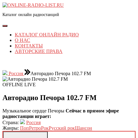
Перейти
к
Каталог онлайн радиостанций
содержимому
Перейти
к
Кнопка
содержимому
Открыть
КАТАЛОГ ОНЛАЙН РАДИО
О НАС
КОНТАКТЫ
АВТОРСКИЕ ПРАВА
КНОПКА
ЗАКРЫТЬ
Россия
Авторадио Печора 102.7 FM
OFFLINE
LIVE
Авторадио Печора 102.7 FM
Музыкальное сердце Печоры
Сейчас в прямом эфире
радиостанции играет:
Страна:
Россия
Жанры:
Поп
Ретро
Рок
Русский рок
Шансон