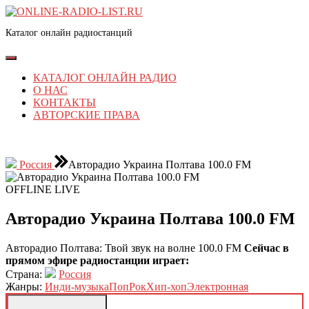
Перейти
к
Каталог онлайн радиостанций
содержимому
Перейти
к
Кнопка
содержимому
Открыть
КАТАЛОГ ОНЛАЙН РАДИО
О НАС
КОНТАКТЫ
АВТОРСКИЕ ПРАВА
КНОПКА
ЗАКРЫТЬ
Россия
Авторадио Украина Полтава 100.0 FM
OFFLINE
LIVE
Авторадио Украина Полтава 100.0 FM
Авторадио Полтава: Твой звук на волне 100.0 FM
Сейчас в
прямом эфире радиостанции играет:
Страна:
Россия
Жанры:
Инди-музыка
Поп
Рок
Хип-хоп
Электронная