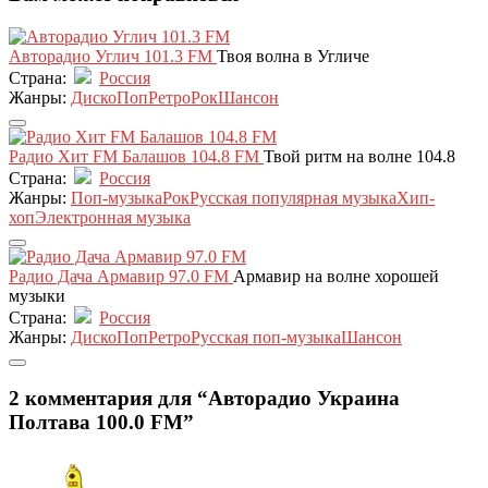
Авторадио Углич 101.3 FM
Твоя волна в Угличе
Страна:
Россия
Жанры:
Диско
Поп
Ретро
Рок
Шансон
Радио Хит FM Балашов 104.8 FM
Твой ритм на волне 104.8
Страна:
Россия
Жанры:
Поп-музыка
Рок
Русская популярная музыка
Хип-
хоп
Электронная музыка
Радио Дача Армавир 97.0 FM
Армавир на волне хорошей
музыки
Страна:
Россия
Жанры:
Диско
Поп
Ретро
Русская поп-музыка
Шансон
2 комментария для “Авторадио Украина
Полтава 100.0 FM”