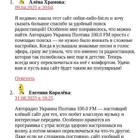
Алёна Храмова
:
09.04.2025 в 20:04
Я недавно нашла этот сайт online-radio-list.ru и хочу
сказать большое спасибо за удобный поиск
радиостанций! Особенно мне понравилось, что можно
найти Авторадио Украина Полтава 100.0 FM просто с
помощью поиска — не нужно было вникать в сложные
настройки. Когда я услышала знакомые песни и голос
эфира, сразу же узнала, что это именно та радиостанция,
которая так полюбилась мне еще в детстве. Теперь
всегда могу переключиться на неё с комфортом. Удачи
вам и пусть ваш сайт будет таким же популярным!
Ответить
Евгения Королёва
:
31.08.2025 в 18:25
Авторадио Украина Полтава 100.0 FM — настоящий
клёвый сайт для тех, кто любит классную музыку и
интересные передачи. Особенно нравится их
программка с утра: всегда здорово настроишься на
волну, а потом можно переключаться на что-то другое.
Даже если не слушаешь постоянно, сайт удобный и