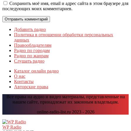
Сохранить моё имя, email и адрес сайта в этом браузере для
последующих моих комментариев.
Добавить радио
Политика в отношении обработки персональных
данных
Правообладателям
Радио по городам
Радио по жанрам
Слушать радио
Каталог онлайн радио
О нас
Контакты
Авторские права
Все права на аудио и видео материалы, представленные на
нашем сайте, принадлежат их законным владельцам.
online-radio-list.ru 2023 - 2026
Прокрутить
вверх
WP Radio