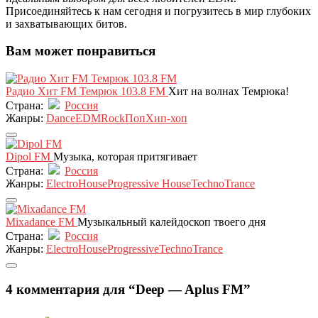
Присоединяйтесь к нам сегодня и погрузитесь в мир глубоких
и захватывающих битов.
Вам может понравиться
Радио Хит FM Темрюк 103.8 FM
Хит на волнах Темрюка!
Страна:
Россия
Жанры:
Dance
EDM
Rock
Поп
Хип-хоп
Dipol FM
Музыка, которая притягивает
Страна:
Россия
Жанры:
Electro
House
Progressive House
Techno
Trance
Mixadance FM
Музыкальный калейдоскоп твоего дня
Страна:
Россия
Жанры:
Electro
House
Progressive
Techno
Trance
4 комментария для “Deep — Aplus FM”