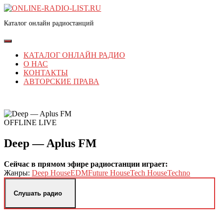
Перейти
к
Каталог онлайн радиостанций
содержимому
Перейти
к
Кнопка
содержимому
Открыть
КАТАЛОГ ОНЛАЙН РАДИО
О НАС
КОНТАКТЫ
АВТОРСКИЕ ПРАВА
КНОПКА
ЗАКРЫТЬ
OFFLINE
LIVE
Deep — Aplus FM
Сейчас в прямом эфире радиостанции играет:
Жанры:
Deep House
EDM
Future House
Tech House
Techno
Слушать радио