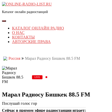
Перейти
к
Каталог онлайн радиостанций
содержимому
Перейти
к
Кнопка
содержимому
Открыть
КАТАЛОГ ОНЛАЙН РАДИО
О НАС
КОНТАКТЫ
АВТОРСКИЕ ПРАВА
КНОПКА
ЗАКРЫТЬ
Россия
Марал Радиосу Бишкек 88.5 FM
LIVE
Марал Радиосу Бишкек 88.5 FM
Послушай голос гор
Сейчас в прямом эфире радиостанции играет: