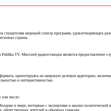
оим слушателям широкий спектр программ, удовлетворяющих раз
регионах страны.
га Publika TV. Миссией радиостанции является предоставление 
формата, ориентируясь на широкую целевую аудиторию, включаю
льностью и интерактивностью.
 том числе:
Молдове и мире, интервью с экспертами и анализ политической 
ов, общественных деятелей и обычных граждан.