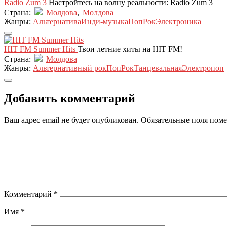
Radio Zum 3
Настройтесь на волну реальности: Radio Zum 3
Страна:
Молдова
,
Молдова
Жанры:
Альтернатива
Инди-музыка
Поп
Рок
Электроника
HIT FM Summer Hits
Твои летние хиты на HIT FM!
Страна:
Молдова
Жанры:
Альтернативный рок
Поп
Рок
Танцевальная
Электропоп
Добавить комментарий
Ваш адрес email не будет опубликован.
Обязательные поля пом
Комментарий
*
Имя
*