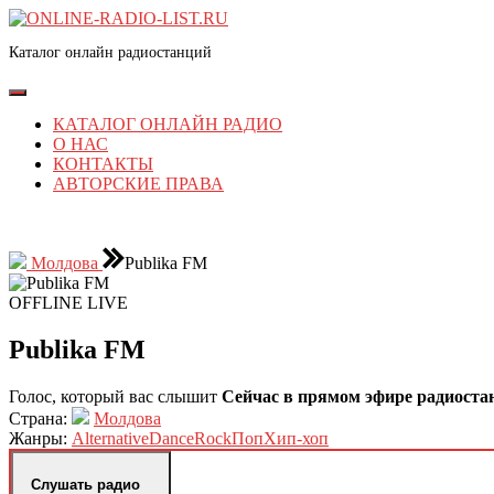
Перейти
к
Каталог онлайн радиостанций
содержимому
Перейти
к
Кнопка
содержимому
Открыть
КАТАЛОГ ОНЛАЙН РАДИО
О НАС
КОНТАКТЫ
АВТОРСКИЕ ПРАВА
КНОПКА
ЗАКРЫТЬ
Молдова
Publika FM
OFFLINE
LIVE
Publika FM
Голос, который вас слышит
Сейчас в прямом эфире радиоста
Страна:
Молдова
Жанры:
Alternative
Dance
Rock
Поп
Хип-хоп
Слушать радио