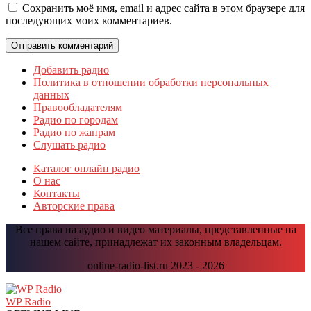
Сохранить моё имя, email и адрес сайта в этом браузере для
последующих моих комментариев.
Добавить радио
Политика в отношении обработки персональных
данных
Правообладателям
Радио по городам
Радио по жанрам
Слушать радио
Каталог онлайн радио
О нас
Контакты
Авторские права
Все права на аудио и видео материалы, представленные на
нашем сайте, принадлежат их законным владельцам.
online-radio-list.ru 2023 - 2026
Прокрутить
вверх
WP Radio