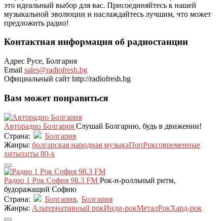
это идеальный выбор для вас. Присоединяйтесь к нашей
музыкальной эволюции и наслаждайтесь лучшим, что может
предложить радио!
Контактная информация об радиостанции
Адрес
Русе, Болгария
Email
sales@radiofresh.bg
Официальный сайт
http://radiofresh.bg
Вам может понравиться
Авторадио Болгария
Слушай Болгарию, будь в движении!
Страна:
Болгария
Жанры:
болгарская народная музыка
Поп
Рок
современные
хиты
хиты 80-х
Радио 1 Рок София 98.3 FM
Рок-н-ролльный ритм,
будоражащий Софию
Страна:
Болгария
,
Болгария
Жанры:
Альтернативный рок
Инди-рок
Метал
Рок
Хард-рок