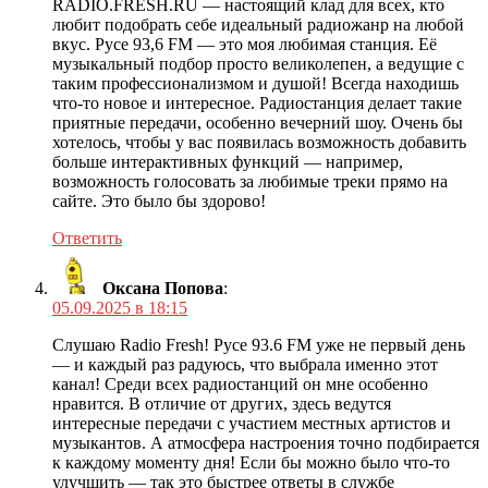
RADIO.FRESH.RU — настоящий клад для всех, кто
любит подобрать себе идеальный радиожанр на любой
вкус. Русе 93,6 FM — это моя любимая станция. Её
музыкальный подбор просто великолепен, а ведущие с
таким профессионализмом и душой! Всегда находишь
что-то новое и интересное. Радиостанция делает такие
приятные передачи, особенно вечерний шоу. Очень бы
хотелось, чтобы у вас появилась возможность добавить
больше интерактивных функций — например,
возможность голосовать за любимые треки прямо на
сайте. Это было бы здорово!
Ответить
Оксана Попова
:
05.09.2025 в 18:15
Слушаю Radio Fresh! Русе 93.6 FM уже не первый день
— и каждый раз радуюсь, что выбрала именно этот
канал! Среди всех радиостанций он мне особенно
нравится. В отличие от других, здесь ведутся
интересные передачи с участием местных артистов и
музыкантов. А атмосфера настроения точно подбирается
к каждому моменту дня! Если бы можно было что-то
улучшить — так это быстрее ответы в службе