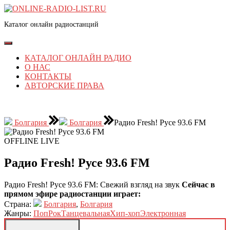
Перейти
к
Каталог онлайн радиостанций
содержимому
Перейти
к
Кнопка
содержимому
Открыть
КАТАЛОГ ОНЛАЙН РАДИО
О НАС
КОНТАКТЫ
АВТОРСКИЕ ПРАВА
КНОПКА
ЗАКРЫТЬ
Болгария
Болгария
Радио Fresh! Русе 93.6 FM
OFFLINE
LIVE
Радио Fresh! Русе 93.6 FM
Радио Fresh! Русе 93.6 FM: Свежий взгляд на звук
Сейчас в
прямом эфире радиостанции играет:
Страна:
Болгария
,
Болгария
Жанры:
Поп
Рок
Танцевальная
Хип-хоп
Электронная