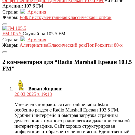
Общественное Радио Армении Ереван 107.6 FM
На волне
Армении: 107.6 FM
Страна:
Армения
Жанры:
Folk
Инструментальная
Классическая
Поп
Рок
FM 105.5
Слушай на 105.5 FM
Страна:
Армения
Жанры:
Альтернатива
Классический рок
Поп
Рок
хиты 80-х
2 комментария для “Radio Marshall Ереван 103.5
FM”
Вован Жирнов
:
26.03.2025 в 19:18
Мне очень понравился сайт online-radio-list.ru —
особенно раздел с Radio Marshall Ереван 103.5 FM.
Удобный интерфейс и быстрая загрузка страницы
делают поиск нужного радио легким даже при сильной
интернет-трафике. Сайт хорошо структурирован,
информация отображается четко и ясно. Единственный