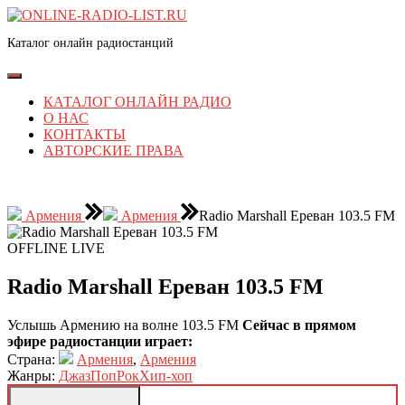
Перейти
к
Каталог онлайн радиостанций
содержимому
Перейти
к
Кнопка
содержимому
Открыть
КАТАЛОГ ОНЛАЙН РАДИО
О НАС
КОНТАКТЫ
АВТОРСКИЕ ПРАВА
КНОПКА
ЗАКРЫТЬ
Армения
Армения
Radio Marshall Ереван 103.5 FM
OFFLINE
LIVE
Radio Marshall Ереван 103.5 FM
Услышь Армению на волне 103.5 FM
Сейчас в прямом
эфире радиостанции играет:
Страна:
Армения
,
Армения
Жанры:
Джаз
Поп
Рок
Хип-хоп