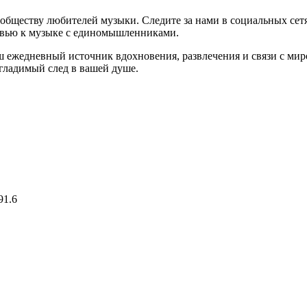
бществу любителей музыки. Следите за нами в социальных сетя
бовью к музыке с единомышленниками.
аш ежедневный источник вдохновения, развлечения и связи с ми
гладимый след в вашей душе.
91.6