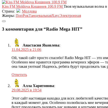
Kiss FM Moldova Кишинев 100.9 FM
Твоя музыкальная волна в
Страна:
Молдова
Жанры:
Поп
Рок
Танцевальная
Хаус
Электронная
3 комментария для “Radio Mega HIT”
Анастасия Яковлева
:
11.04.2025 в 21:06
Ой, такой сайт просто спасибо! Radio Mega HIT — это им
Особенно мне нравится программа вечерних эфиров — там 
она такая уютная! Надеюсь, ребята будут продолжать т
Ответить
Алла Харитонова
:
29.08.2025 в 19:54
Этот сайт настоящая находка для всех любителей качеств
в каждый момент дня. Особенно полюбилась мне вечерня
будут продолжать радовать нас новыми и крутыми вещами