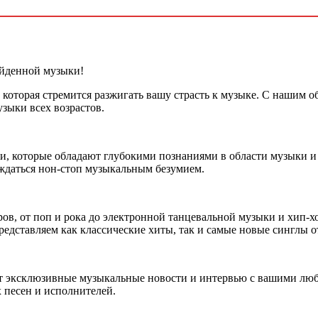
ойденной музыки!
, которая стремится разжигать вашу страсть к музыке. С наши
зыки всех возрастов.
, которые обладают глубокими познаниями в области музыки 
аждаться нон-стоп музыкальным безумием.
в, от поп и рока до электронной танцевальной музыки и хип-хо
редставляем как классические хиты, так и самые новые синглы 
т эксклюзивные музыкальные новости и интервью с вашими люб
 песен и исполнителей.