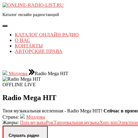
Перейти
к
Каталог онлайн радиостанций
содержимому
Перейти
к
Кнопка
содержимому
Открыть
КАТАЛОГ ОНЛАЙН РАДИО
О НАС
КОНТАКТЫ
АВТОРСКИЕ ПРАВА
КНОПКА
ЗАКРЫТЬ
Молдова
Radio Mega HIT
OFFLINE
LIVE
Radio Mega HIT
Твоя музыкальная вселенная - Radio Mega HIT!
Сейчас в прямо
Страна:
Молдова
Жанры:
Поп-музыка
Рок
Танцевальная музыка
Хип-хоп
Электрон
Слушать радио