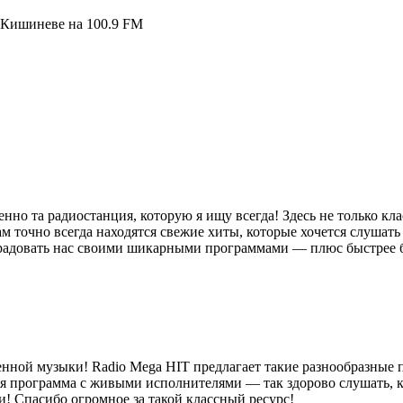
 Кишиневе на 100.9 FM
енно та радиостанция, которую я ищу всегда! Здесь не только к
точно всегда находятся свежие хиты, которые хочется слушать с
ак радовать нас своими шикарными программами — плюс быстрее
енной музыки! Radio Mega HIT предлагает такие разнообразные 
я программа с живыми исполнителями — так здорово слушать, ко
! Спасибо огромное за такой классный ресурс!