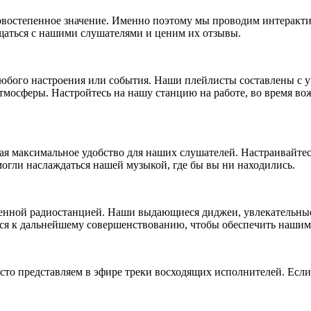
рвостепенное значение. Именно поэтому мы проводим интерактив
аться с нашими слушателями и ценим их отзывы.
юбого настроения или события. Наши плейлисты составлены с уч
мосферы. Настройтесь на нашу станцию на работе, во время вож
ая максимальное удобство для наших слушателей. Настраивайте
огли наслаждаться нашей музыкой, где бы вы ни находились.
ченной радиостанцией. Наши выдающиеся диджеи, увлекательны
ся к дальнейшему совершенствованию, чтобы обеспечить наши
о представляем в эфире треки восходящих исполнителей. Если 