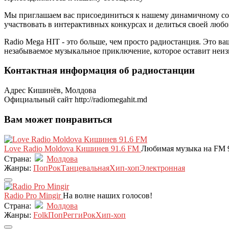
Мы приглашаем вас присоединиться к нашему динамичному соо
участвовать в интерактивных конкурсах и делиться своей лю
Radio Mega HIT - это больше, чем просто радиостанция. Это в
незабываемое музыкальное приключение, которое оставит неиз
Контактная информация об радиостанции
Адрес
Кишинёв, Молдова
Официальный сайт
http://radiomegahit.md
Вам может понравиться
Love Radio Moldova Кишинев 91.6 FM
Любимая музыка на FM 
Страна:
Молдова
Жанры:
Поп
Рок
Танцевальная
Хип-хоп
Электронная
Radio Pro Mingir
На волне наших голосов!
Страна:
Молдова
Жанры:
Folk
Поп
Регги
Рок
Хип-хоп