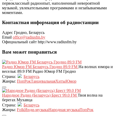
первоклассный радиоопыт, наполненный невероятной
музыкой, увлекательными программами и незабываемыми
моментами.
Контактная информация об радиостанции
Адрес
Гродно, Беларусь
Email
office@radiusfm.by
Официальный сайт
http://www.radiusfm.by
Вам может понравиться
Радио Юмор FM Беларусь Гродно 89.9 FM
На волнах юмора и
веселья: 89.9 FM Радио Юмор FM Гродно
Страна:
Беларусь
Жанры:
Поп
Рок
Танцевальная
Хиты
Юмор
Народное Радио (Беларусь) Брест 99.0 FM
Твоя волна на
берегах Мухавца
Страна:
Беларусь
Жанры:
Folk
Инди-музыка
Народная музыка
Поп
Рок