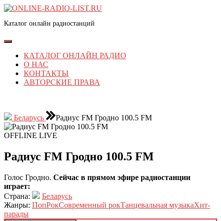
Перейти
к
Каталог онлайн радиостанций
содержимому
Перейти
к
Кнопка
содержимому
Открыть
КАТАЛОГ ОНЛАЙН РАДИО
О НАС
КОНТАКТЫ
АВТОРСКИЕ ПРАВА
КНОПКА
ЗАКРЫТЬ
Беларусь
Радиус FM Гродно 100.5 FM
OFFLINE
LIVE
Радиус FM Гродно 100.5 FM
Голос Гродно.
Сейчас в прямом эфире радиостанции
играет:
Страна:
Беларусь
Жанры:
Поп
Рок
Современный рок
Танцевальная музыка
Хит-
парады