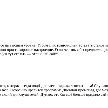
сё на высшем уровне. Утром с их трансляцией вставать становит
 или просто хорошее настроение. Если честно, я бы предложил 
то уж тут сказать — отличный сайт!
нция, которая всегда подбадривает и заряжает позитивом! Слушаю
 класс! Особенно нравится программа Дневной променад, где мож
е акций для слушателей. Думаю, это бы ещё больше придало сай