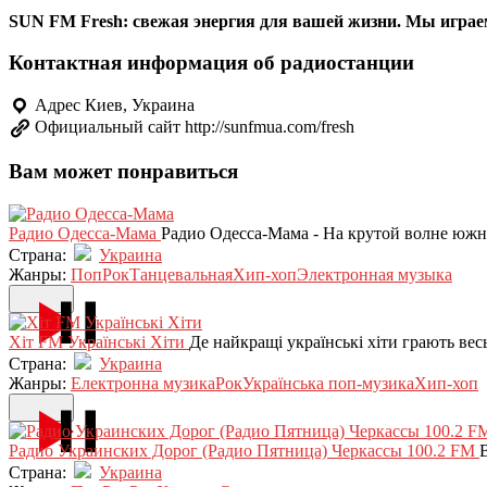
SUN FM Fresh: свежая энергия для вашей жизни. Мы играе
Контактная информация об радиостанции
Адрес
Киев, Украина
Официальный сайт
http://sunfmua.com/fresh
Вам может понравиться
Радио Одесса-Мама
Радио Одесса-Мама - На крутой волне юж
Страна:
Украина
Жанры:
Поп
Рок
Танцевальная
Хип-хоп
Электронная музыка
Хіт FM Українські Хіти
Де найкращі українські хіти грають вес
Страна:
Украина
Жанры:
Електронна музика
Рок
Українська поп-музика
Хип-хоп
Радио Украинских Дорог (Радио Пятница) Черкассы 100.2 FM
Страна:
Украина