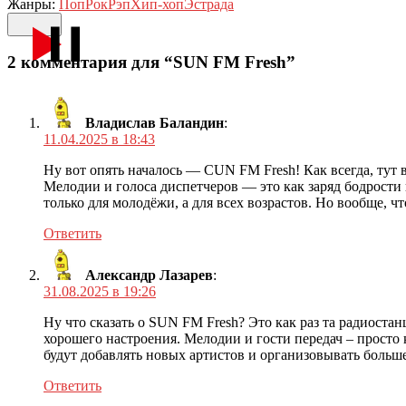
Жанры:
Поп
Рок
Рэп
Хип-хоп
Эстрада
2 комментария для “SUN FM Fresh”
Владислав Баландин
:
11.04.2025 в 18:43
Ну вот опять началось — СUN FM Fresh! Как всегда, тут в
Мелодии и голоса диспетчеров — это как заряд бодрости
только для молодёжи, а для всех возрастов. Но вообще, ч
Ответить
Александр Лазарев
:
31.08.2025 в 19:26
Ну что сказать о SUN FM Fresh? Это как раз та радиоста
хорошего настроения. Мелодии и гости передач – просто
будут добавлять новых артистов и организовывать больш
Ответить