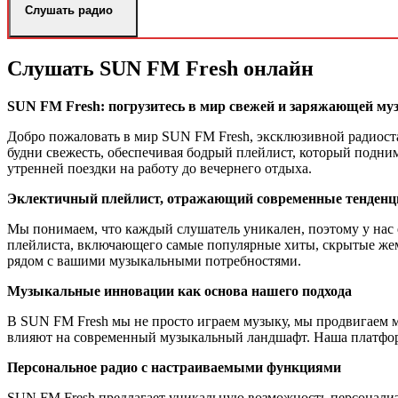
Слушать радио
Слушать SUN FM Fresh онлайн
SUN FM Fresh: погрузитесь в мир свежей и заряжающей му
Добро пожаловать в мир SUN FM Fresh, эксклюзивной радиост
будни свежесть, обеспечивая бодрый плейлист, который подним
утренней поездки на работу до вечернего отдыха.
Эклектичный плейлист, отражающий современные тенденц
Мы понимаем, что каждый слушатель уникален, поэтому у нас 
плейлиста, включающего самые популярные хиты, скрытые жем
рядом с вашими музыкальными потребностями.
Музыкальные инновации как основа нашего подхода
В SUN FM Fresh мы не просто играем музыку, мы продвигаем 
влияют на современный музыкальный ландшафт. Наша платформ
Персональное радио с настраиваемыми функциями
SUN FM Fresh предлагает уникальную возможность персонализ