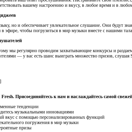
ветствовать вашему настроению и вкусу, в любое время и в любом
диджеев
ыку, но и обеспечивает увлекательное слушание. Они будут зн
в эфире, чтобы погрузиться в мир музыки вместе с нашими та
лушателей
му мы регулярно проводим захватывающие конкурсы и раздаем 
нителями — у вас есть шанс выиграть множество призов, слушая
]
resh. Присоединяйтесь к нам и наслаждайтесь самой свежей
еменные тенденции
ладитесь музыкальными инновациями
ный вкус с помощью персонализированных функций
екательного погружения в мир музыки
ероятные призы