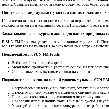
песни. Создайте идеальную звуковую среду, которая будет соот
Погружение в мир музыки с участием наших талантливых 
Наша команда опытных диджеев не только играет отличную муз
эксклюзивными музыкальными сетами. Присоединяйтесь к нам 
Захватывающие конкурсы и акции для наших преданных с
В SUN FM Fresh мы ценим наших преданных слушателей. Поэто
вас. От билетов на концерты до эксклюзивных встреч с испол
Подключайтесь к SUN FM Fresh:
Веб-сайт: [вставьте веб-адрес]
Мобильное приложение: [вставьте ссылку на приложение
Социальные сети: [вставьте ссылки на соцсети]
Поднимите свою жизнь на новый уровень музыки с SUN FM F
Погрузитесь в эклектичный плейлист, отражающий совр
Откройте для себя новые музыкальные ощущения и нас
Настройте свой опыт прослушивания под свой уникаль
Присоединяйтесь к нашим талантливым диджеям для увл
Участвуйте в захватывающих конкурсах и выиграйте нев