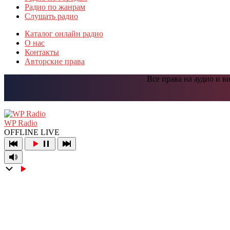
Радио по жанрам
Слушать радио
Каталог онлайн радио
О нас
Контакты
Авторские права
Все права на аудио и 
Прокрутить
вверх
WP Radio
OFFLINE
LIVE