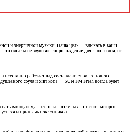
ьной и энергичной музыки. Наша цель — вдыхать в ваши
— это идеальное звуковое сопровождение для вашего дня, от
в неустанно работает над составлением эклектичного
душевного соула и хип-хопа — SUN FM Fresh всегда будет
ахватывающую музыку от талантливых артистов, которые
 успеха и привлечь поклонников.
, выбирая любимые жанры, исполнителей и даже конкретные