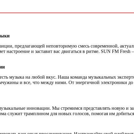
зыки
анции, предлагающей неповторимую смесь современной, актуал
ет настроение и заставит вас двигаться в ритме. SUN FM Fresh 
ии
есть музыка на любой вкус. Наша команда музыкальных эксперто
чужины и все, что между ними. От энергичной электроники до 
музыкальные инновации. Мы стремимся представлять новую и з
а служит трамплином для новых голосов, помогая им добиться
ировать ваш опыт прослушивания. Настраивайте свой плейлист