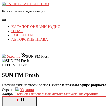
Перейти
к
Каталог онлайн радиостанций
содержимому
Перейти
к
Кнопка
содержимому
Открыть
КАТАЛОГ ОНЛАЙН РАДИО
О НАС
КОНТАКТЫ
АВТОРСКИЕ ПРАВА
КНОПКА
ЗАКРЫТЬ
Украина
SUN FM Fresh
OFFLINE
LIVE
SUN FM Fresh
Свежий звук на твоей волне
Сейчас в прямом эфире радиоста
Страна:
Украина
Жанры:
Поп
Рок
Танцевальная музыка
Хип-хоп
Электроника